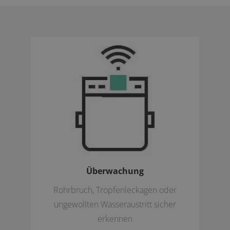
Überwachung
Rohrbruch, Tropfenleckagen oder
ungewollten Wasseraustritt sicher
erkennen