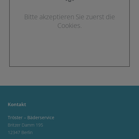
Bitte akzeptieren Sie zuerst die
Cookies.
Kontakt
Tröster – Bäderservice
Britzer Damm 195
12347 Berlin