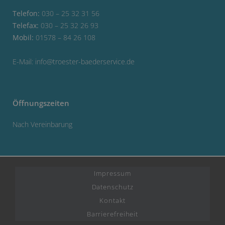
Telefon:
030 – 25 32 31 56
Telefax:
030 – 25 32 26 93
Mobil:
01578 – 84 26 108
E-Mail:
info@troester-baederservice.de
Öffnungszeiten
Nach Vereinbarung
Impressum
Datenschutz
Kontakt
Barrierefreiheit