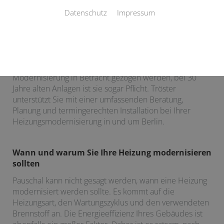
Datenschutz
Impressum
Zuverlässige Wärme, jederzeit
Eine Heizungsmodernisierung ist eine Investition, die
einerseits wohlüberlegt, andererseits nicht
aufgeschoben werden sollte. Nach 15 Jahren sollte eine
Modernisierung in Betracht gezogen werden, bei 30
Jahre alten Anlagen ist sie sogar Pflicht. Tröster
unterstützt Sie mit einer umfassenden Beratung,
Planung und termingerechten Installation bei Ihrer
Heizungsmodernisierung in und um Berlin.
Wann und warum Sie Ihre Heizung modernisieren
sollten
Pauschal kann nicht gesagt werden, wann eine Heizung
modernisiert werden sollte. Es kommt auf die
Heizungsart, den Wartungszyklus und den verwendeten
Brennstoff an. Die Energieeffizienz Ihres Gebäudes ist