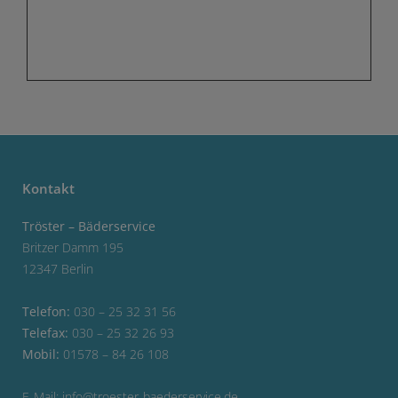
Kontakt
Tröster – Bäderservice
Britzer Damm 195
12347 Berlin
Telefon:
030 – 25 32 31 56
Telefax:
030 – 25 32 26 93
Mobil:
01578 – 84 26 108
E-Mail:
info@troester-baederservice.de