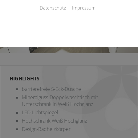
Datenschutz
Impressum
HIGHLIGHTS
barrierefreie 5-Eck-Dusche
Mineralguss-Doppelwaschtisch mit
Unterschrank in Weiß Hochglanz
LED-Lichtspiegel
Hochschrank Weiß Hochglanz
Design-Badheizkörper