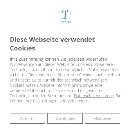
Diese Webseite verwendet
Cookies
Ihre Zustimmung können Sie jederzeit widerrufen.
Wir verwenden auf dieser Webseite Cookies und weitere
Technologien, um Ihnen ein bestmögliches Nutzungserlebnis
zu bieten. Sie können das Setzen von Cookies auch ablehnen
Startseite
»
Bad
»
Badinspiration & Musterbäder
»
Komfort-Bad 8,2 ㎡
und unsere Seite nur mit den technisch notwendigen
Cookies nutzen. Weitere Informationen, sowie eine
detaillierte Übersicht der Cookies und eingesetzten
Technologien finden Sie in unserer
Datenschutzerklärung
. Sie
Komfort-Bad 8,2 ㎡
können Ihre
Einstellungen
jederzeit ändern.
Ablehnen
Ablehnen
Einstellungen
Akzeptieren