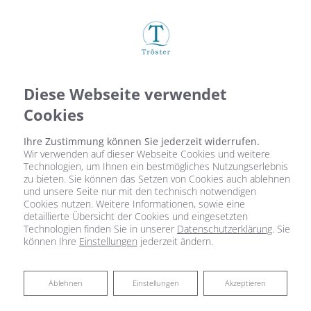
Diese Webseite verwendet
Cookies
Ihre Zustimmung können Sie jederzeit widerrufen.
Wir verwenden auf dieser Webseite Cookies und weitere
Technologien, um Ihnen ein bestmögliches Nutzungserlebnis
zu bieten. Sie können das Setzen von Cookies auch ablehnen
Startseite
»
Bad
»
Badinspiration & Musterbäder
»
Basic-Bad 8,2 ㎡
und unsere Seite nur mit den technisch notwendigen
Cookies nutzen. Weitere Informationen, sowie eine
detaillierte Übersicht der Cookies und eingesetzten
Technologien finden Sie in unserer
Datenschutzerklärung
. Sie
Basic-Bad 8,2 ㎡
können Ihre
Einstellungen
jederzeit ändern.
Ablehnen
Ablehnen
Einstellungen
Akzeptieren