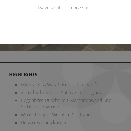
Datenschutz
Impressum
HIGHLIGHTS
Mineralguss-Waschtisch in Alpinweiß
2 Hochschränke in Anthrazit Hochglanz
Begehbare Dusche mit Glasseitenwand und
Stahl-Duschwanne
Wand-Tiefspül-WC ohne Spülrand
Design-Badheizkörper